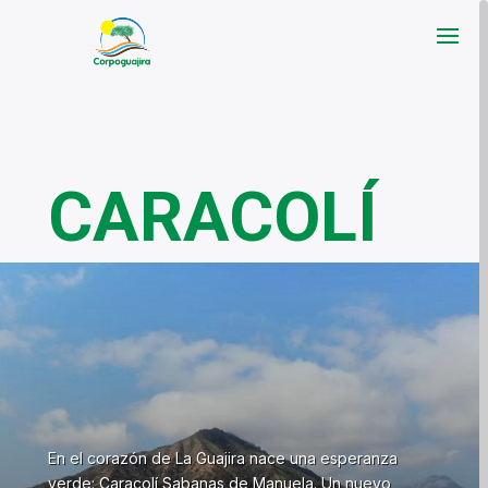
CARACOLÍ
En el corazón de La Guajira nace una esperanza
verde: Caracolí Sabanas de Manuela. Un nuevo